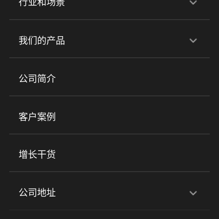
行业和场景
行业解决方案
我们的产品
培训机构
职业技能培训
兴趣培训
产品
公司简介
金融行业
政企行业
企业服务
小程序商城
ERP
企微SCRM
美业培训
快消零售
社区团购
客户案例
社群圈子
企学院
海外版eLink
私域电商
餐饮行业
服装行业
心理机构
增长干货
场景
公司地址
全域获客
私域运营
交付履约