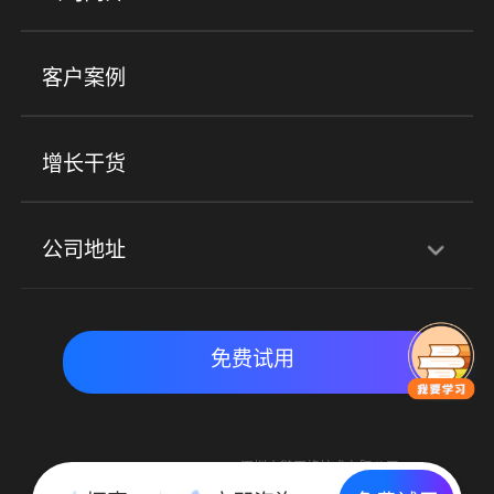
小程序商城
ERP
企微SCRM
美业培训
快消零售
社区团购
客户案例
社群圈子
企学院
海外版eLink
私域电商
餐饮行业
服装行业
心理机构
增长干货
场景
公司地址
全域获客
私域运营
交付履约
深圳总部：深圳市南山区粤海街道科兴科学园D3栋7楼
实时私域带货
数字化运营
免费试用
北京地址：北京市朝阳区朝外大街乙6号23层
Copyright © 2015-2018 深圳小鹅网络技术有限公司
All Rights Reserved. 粤ICP备15020529号