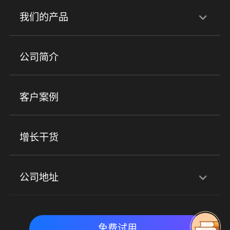
行业解决方案
我们的产品
培训机构
职业技能培训
兴趣培训
产品
公司简介
金融行业
政企行业
企业服务
小程序商城
ERP
企微SCRM
美业培训
快消零售
社区团购
客户案例
社群圈子
企学院
海外版eLink
私域电商
餐饮行业
服装行业
心理机构
增长干货
场景
公司地址
全域获客
私域运营
交付履约
深圳总部：深圳市南山区粤海街道科兴科学园D3栋7楼
实时私域带货
数字化运营
免费试用