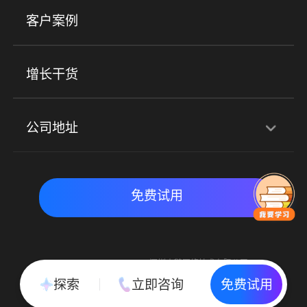
美业培训
快消零售
社区团购
客户案例
社群圈子
企学院
海外版eLink
私域电商
餐饮行业
服装行业
心理机构
增长干货
场景
公司地址
全域获客
私域运营
交付履约
深圳总部：深圳市南山区粤海街道科兴科学园D3栋7楼
实时私域带货
数字化运营
免费试用
北京地址：北京市朝阳区朝外大街乙6号23层
Copyright © 2015-2018 深圳小鹅网络技术有限公司
All Rights Reserved. 粤ICP备15020529号
探索
立即咨询
免费试用
粤公网安备 44030502002037号