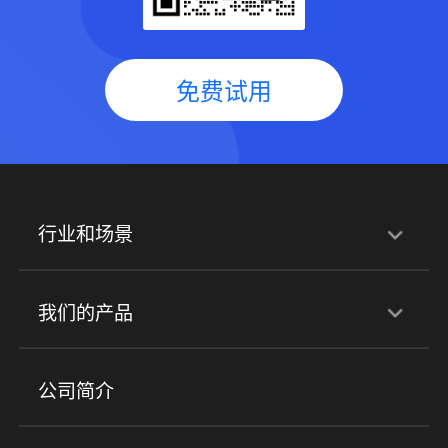
免费试用
行业和场景
行业解决方案
我们的产品
培训机构
职业技能培训
兴趣培训
产品
公司简介
金融行业
政企行业
企业服务
小程序商城
ERP
企微SCRM
美业培训
快消零售
社区团购