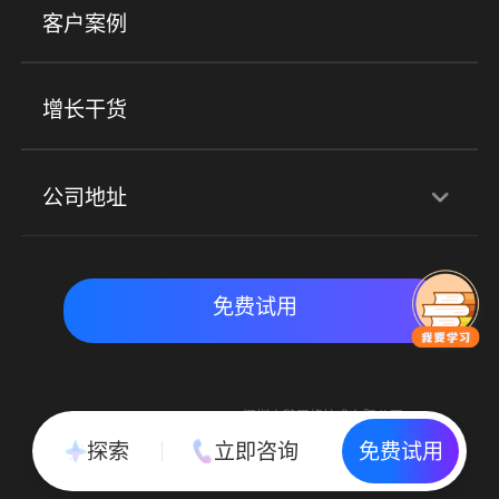
客户案例
社群圈子
企学院
海外版eLink
私域电商
餐饮行业
服装行业
心理机构
增长干货
场景
公司地址
全域获客
私域运营
交付履约
深圳总部：深圳市南山区粤海街道科兴科学园D3栋7楼
实时私域带货
数字化运营
免费试用
北京地址：北京市朝阳区朝外大街乙6号23层
Copyright © 2015-2018 深圳小鹅网络技术有限公司
All Rights Reserved. 粤ICP备15020529号
探索
立即咨询
免费试用
粤公网安备 44030502002037号