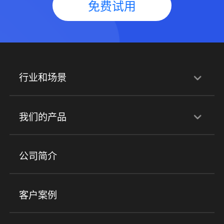
免费试用
行业和场景
行业解决方案
我们的产品
培训机构
职业技能培训
兴趣培训
产品
公司简介
金融行业
政企行业
企业服务
小程序商城
ERP
企微SCRM
美业培训
快消零售
社区团购
客户案例
社群圈子
企学院
海外版eLink
私域电商
餐饮行业
服装行业