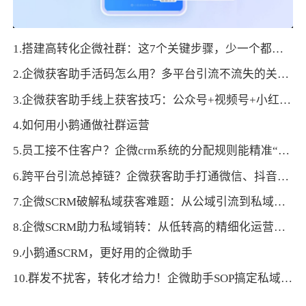
1.搭建高转化企微社群：这7个关键步骤，少一个都不行
2.企微获客助手活码怎么用？多平台引流不流失的关键玩法
3.企微获客助手线上获客技巧：公众号+视频号+小红书联动引流
4.如何用小鹅通做社群运营
5.员工接不住客户？企微crm系统的分配规则能精准“配对”
6.跨平台引流总掉链？企微获客助手打通微信、抖音、官网转化通路
7.企微SCRM破解私域获客难题：从公域引流到私域沉淀的全流程方案
8.企微SCRM助力私域销转：从低转高的精细化运营路径
9.小鹅通SCRM，更好用的企微助手
10.群发不扰客，转化才给力！企微助手SOP搞定私域精准触达