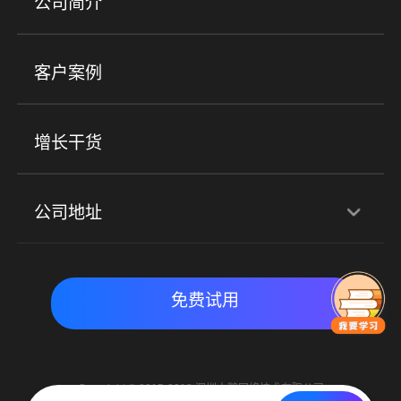
公司简介
金融行业
政企行业
企业服务
小程序商城
ERP
企微SCRM
美业培训
快消零售
社区团购
客户案例
社群圈子
企学院
海外版eLink
私域电商
餐饮行业
服装行业
心理机构
增长干货
场景
公司地址
全域获客
私域运营
交付履约
深圳总部：深圳市南山区粤海街道科兴科学园D3栋7楼
实时私域带货
数字化运营
免费试用
北京地址：北京市朝阳区朝外大街乙6号23层
Copyright © 2015-2018 深圳小鹅网络技术有限公司