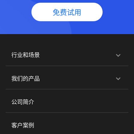
免费试用
行业和场景
行业解决方案
我们的产品
培训机构
职业技能培训
兴趣培训
产品
公司简介
金融行业
政企行业
企业服务
小程序商城
ERP
企微SCRM
美业培训
快消零售
社区团购
客户案例
社群圈子
企学院
海外版eLink
私域电商
餐饮行业
服装行业