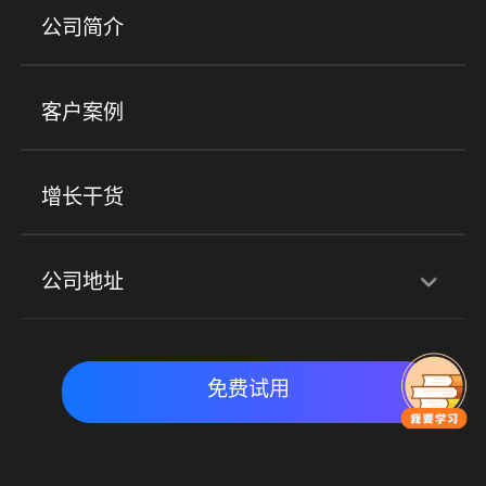
产品
公司简介
金融行业
政企行业
企业服务
小程序商城
ERP
企微SCRM
美业培训
快消零售
社区团购
客户案例
社群圈子
企学院
海外版eLink
私域电商
餐饮行业
服装行业
心理机构
增长干货
场景
公司地址
全域获客
私域运营
交付履约
深圳总部：深圳市南山区粤海街道科兴科学园D3栋7楼
实时私域带货
数字化运营
免费试用
北京地址：北京市朝阳区朝外大街乙6号23层