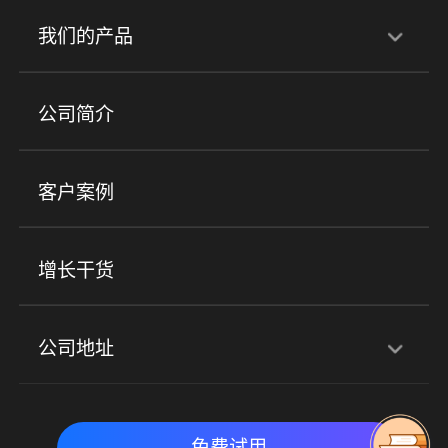
行业解决方案
我们的产品
培训机构
职业技能培训
兴趣培训
产品
公司简介
金融行业
政企行业
企业服务
小程序商城
ERP
企微SCRM
美业培训
快消零售
社区团购
客户案例
社群圈子
企学院
海外版eLink
私域电商
餐饮行业
服装行业
心理机构
增长干货
场景
公司地址
全域获客
私域运营
交付履约
深圳总部：深圳市南山区粤海街道科兴科学园D3栋7楼
实时私域带货
数字化运营
免费试用