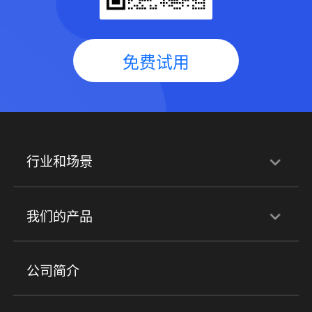
免费试用
行业和场景
行业解决方案
我们的产品
培训机构
职业技能培训
兴趣培训
产品
公司简介
金融行业
政企行业
企业服务
小程序商城
ERP
企微SCRM
美业培训
快消零售
社区团购