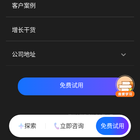
客户案例
社群圈子
企学院
海外版eLink
私域电商
餐饮行业
服装行业
心理机构
增长干货
场景
公司地址
全域获客
私域运营
交付履约
深圳总部：深圳市南山区粤海街道科兴科学园D3栋7楼
实时私域带货
数字化运营
免费试用
北京地址：北京市朝阳区朝外大街乙6号23层
Copyright © 2015-2018 深圳小鹅网络技术有限公司
All Rights Reserved. 粤ICP备15020529号
探索
立即咨询
免费试用
粤公网安备 44030502002037号