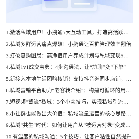
1.激活私域用户！小鹅通5大互动工具，打造高活跃社群
2.私域多群运营痛点爆破！小鹅通让百群管理效率翻倍
3.打破复购困局：高净值用户养成计划与私域变现5重引擎
4.私域1v1成交宝典：4步沟通法，让“尬聊”变“下单”
5.新接入本地生活团购核销！支持抖音券同步店铺，私域引流转化效率UP！
6.私域营销平台助力“老客转介绍”：构建可循环的用户裂变体系
7.短视频“截流”私域：3个小众技巧，实现私域引流变现“当日闭环”
8.小社群也能做出大价值：私域流量运营的核心思路与落地方法
9.私域“共生”时代：如何让用户从“被运营对象”变成“品牌共创者”
10.有温度的私域沟通：5个技巧，让客户粘性自然提升