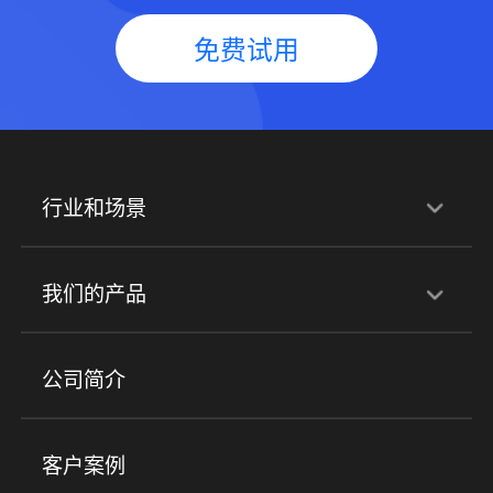
免费试用
行业和场景
行业解决方案
我们的产品
培训机构
职业技能培训
兴趣培训
产品
公司简介
金融行业
政企行业
企业服务
小程序商城
ERP
企微SCRM
美业培训
快消零售
社区团购
客户案例
社群圈子
企学院
海外版eLink
私域电商
餐饮行业
服装行业