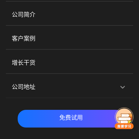
培训机构
职业技能培训
兴趣培训
产品
公司简介
金融行业
政企行业
企业服务
小程序商城
ERP
企微SCRM
美业培训
快消零售
社区团购
客户案例
社群圈子
企学院
海外版eLink
私域电商
餐饮行业
服装行业
心理机构
增长干货
场景
公司地址
全域获客
私域运营
交付履约
深圳总部：深圳市南山区粤海街道科兴科学园D3栋7楼
实时私域带货
数字化运营
免费试用
北京地址：北京市朝阳区朝外大街乙6号23层