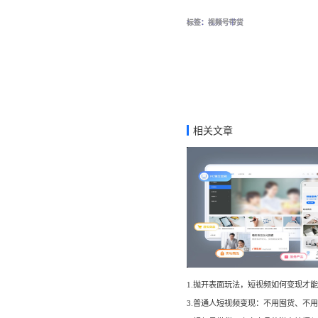
标签：
视频号带货
相关文章