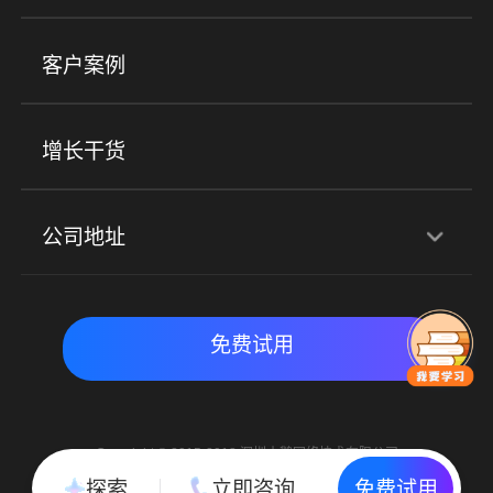
小程序商城
ERP
企微SCRM
美业培训
快消零售
社区团购
客户案例
社群圈子
企学院
海外版eLink
私域电商
餐饮行业
服装行业
心理机构
增长干货
场景
公司地址
全域获客
私域运营
交付履约
深圳总部：深圳市南山区粤海街道科兴科学园D3栋7楼
实时私域带货
数字化运营
免费试用
北京地址：北京市朝阳区朝外大街乙6号23层
Copyright © 2015-2018 深圳小鹅网络技术有限公司
All Rights Reserved. 粤ICP备15020529号
探索
立即咨询
免费试用