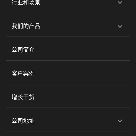
行业和场景
行业解决方案
我们的产品
培训机构
职业技能培训
兴趣培训
产品
公司简介
金融行业
政企行业
企业服务
小程序商城
ERP
企微SCRM
美业培训
快消零售
社区团购
客户案例
社群圈子
企学院
海外版eLink
私域电商
餐饮行业
服装行业
心理机构
增长干货
场景
公司地址
全域获客
私域运营
交付履约