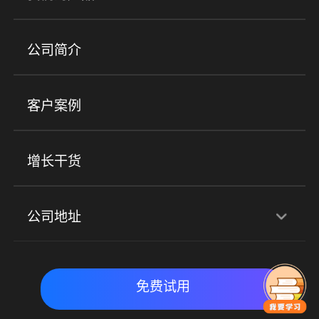
培训机构
职业技能培训
兴趣培训
产品
公司简介
金融行业
政企行业
企业服务
小程序商城
ERP
企微SCRM
美业培训
快消零售
社区团购
客户案例
社群圈子
企学院
海外版eLink
私域电商
餐饮行业
服装行业
心理机构
增长干货
场景
公司地址
全域获客
私域运营
交付履约
深圳总部：深圳市南山区粤海街道科兴科学园D3栋7楼
实时私域带货
数字化运营
免费试用
北京地址：北京市朝阳区朝外大街乙6号23层