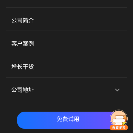
培训机构
职业技能培训
兴趣培训
产品
公司简介
金融行业
政企行业
企业服务
小程序商城
ERP
企微SCRM
美业培训
快消零售
社区团购
客户案例
社群圈子
企学院
海外版eLink
私域电商
餐饮行业
服装行业
心理机构
增长干货
场景
公司地址
全域获客
私域运营
交付履约
深圳总部：深圳市南山区粤海街道科兴科学园D3栋7楼
实时私域带货
数字化运营
免费试用
北京地址：北京市朝阳区朝外大街乙6号23层