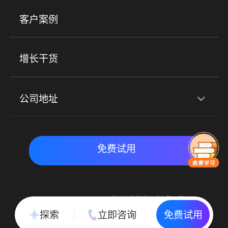
美业培训
快消零售
社区团购
客户案例
社群圈子
企学院
海外版eLink
私域电商
餐饮行业
服装行业
心理机构
增长干货
场景
公司地址
全域获客
私域运营
交付履约
深圳总部：深圳市南山区粤海街道科兴科学园D3栋7楼
实时私域带货
数字化运营
免费试用
北京地址：北京市朝阳区朝外大街乙6号23层
Copyright © 2015-2018 深圳小鹅网络技术有限公司
All Rights Reserved. 粤ICP备15020529号
探索
立即咨询
免费试用
粤公网安备 44030502002037号