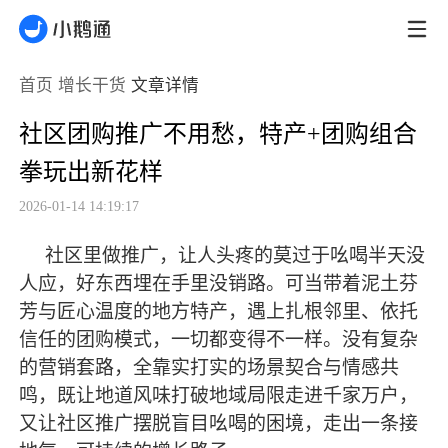
首页
增长干货
文章详情
社区团购推广不用愁，特产+团购组合
拳玩出新花样
2026-01-14 14:19:17
社区里做推广，让人头疼的莫过于吆喝半天没
人应，好东西埋在手里没销路。可当带着泥土芬
芳与匠心温度的地方特产，遇上扎根邻里、依托
信任的团购模式，一切都变得不一样。没有复杂
的营销套路，全靠实打实的场景契合与情感共
鸣，既让地道风味打破地域局限走进千家万户，
又让社区推广摆脱盲目吆喝的困境，走出一条接