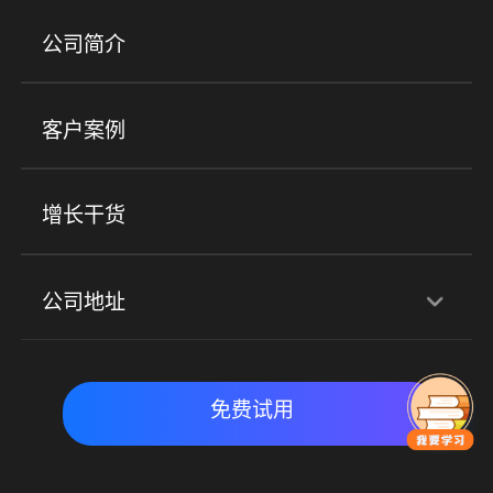
产品
公司简介
金融行业
政企行业
企业服务
小程序商城
ERP
企微SCRM
美业培训
快消零售
社区团购
客户案例
社群圈子
企学院
海外版eLink
私域电商
餐饮行业
服装行业
心理机构
增长干货
场景
公司地址
全域获客
私域运营
交付履约
深圳总部：深圳市南山区粤海街道科兴科学园D3栋7楼
实时私域带货
数字化运营
免费试用
北京地址：北京市朝阳区朝外大街乙6号23层