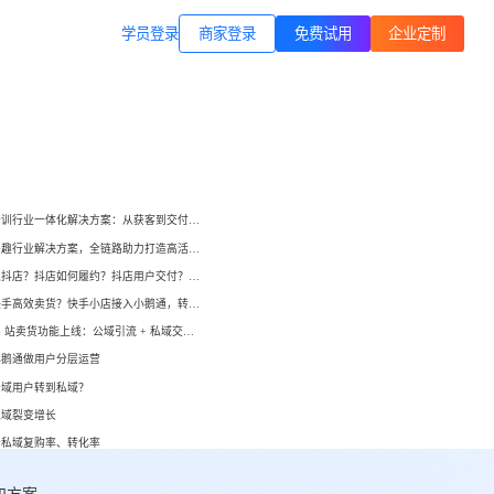
商家登录
载专区
公司简介
学员登录
职业技能培训
方案
打通B站等公域，获客、转化、交付
交付履约
一站式解决方案
培育/
企业公转私、培训履约、私域销
小鹅通培训行业一体化解决方案：从获客到交付，帮你打通增长全链路！
转、一站式解决方案
心理疗愈
小鹅通兴趣行业解决方案，全链路助力打造高活跃用户生态！
等一
连锁心理机构的私域获客、标准化
如何开通抖店？抖店如何履约？抖店用户交付？抖店如何变现？
交付与用户留存、多门店管理工具
域打
如何在快手高效卖货？快手小店接入小鹅通，转化率直线up！
小鹅通 B 站卖货功能上线：公域引流 + 私域交付闭环，助力商家高效变现！
运动健身
小
小
小鹅通做用户分层运营
动私
打通线上预约-到店履约核心闭环
公域用户转到私域？
了
了
私域裂变增长
快消零售
升私域复购率、转化率
企微SCRM
企等
私域营销+零售门店，助力私域流量
解决
企业微信私域流量运营、用户管理
高效变现