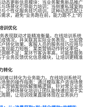
点动态更新信息模块：当业务聚焦新品推广
炼与场景化引导能力培训；当侧重私域复购
营与个性化服务技巧培训。这种动态匹配让
务需求，避免
“业务跑在前，能力跟不上”的
培训优化
务表现联动才能精准衡量。在线培训系统
完成情况，并关联其实际业务表现，比如营
客户转化效果、客服人员的服务技巧应用与
比发现能力短板：某类营销动作转化率低，
求洞察不足；某环节客诉率高，可能是服务
基于业务反馈优化信息模块，让培训更精准
力转化
训难以转化为业务能力。在线培训系统可
体场景的操作指南：通过模拟客户咨询场景
真实营销案例拆解策略逻辑，针对常见业务
练。这种场景化培训让团队能快速应用于实
化周期，让培训效果直接体现在业务执行