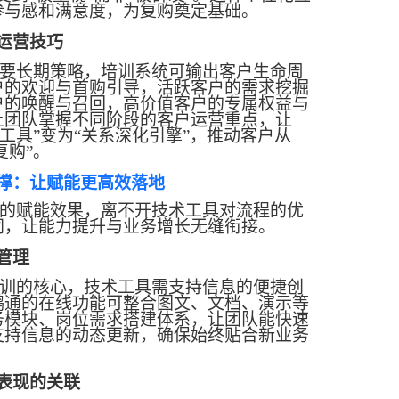
参与感和满意度，为复购奠定基础。
运营技巧
要长期策略，培训系统可输出客户生命周
户的欢迎与首购引导，活跃客户的需求挖掘
户的唤醒与召回，高价值客户的专属权益与
让团队掌握不同阶段的客户运营重点，让
录工具”变为“关系深化引擎”，推动客户从
复购”。
撑：让赋能更高效落地
的赋能效果，离不开技术工具对流程的优
同，让能力提升与业务增长无缝衔接。
管理
训的核心，技术工具需支持信息的便捷创
鹅通的在线功能可整合图文、文档、演示等
务模块、岗位需求搭建体系，让团队能快速
支持信息的动态更新，确保始终贴合新业务
表现的关联