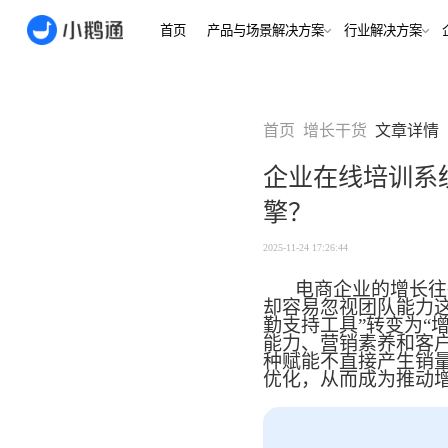
首页
产品与场景解决方案
行业
场景
用户指南
用户指南
首页
增长干货
文章详情
金融/财
合规、转化
全域获
企业在线培训系
客户的共
小鹅通简介
小鹅通简介
打通视频
擎？
淀私域
如何做公域转私
如何做公域转私
兴趣培
域
域
内容交付
实时私
2025-11-24 17:26:44
如何做裂变获客
如何做裂变获客
支持
私域销转
电商企业的增长往
如何提升私域复
如何提升私域复
却容易忽视团队能力
早教启
购率
购率
勤支持工具”转变为“
小鹅通如何做用
小鹅通如何做用
打通招生
产品
能力、营销素养和客
户分层运营
户分层运营
长期增长
种赋能不直接产生销
如何用小鹅通做
如何用小鹅通做
优化，从而成为推动
企业培训
企业培训
企业服
小程序
小鹅通提供哪些
小鹅通提供哪些
企业服务
服务
服务
全行业全
稳定运营