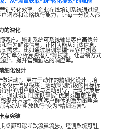
级：从
“流量获取”到“转化提效”的赋能
营销转化效率，企业在线培训系统通过提
客户洞察和策略执行能力，让每一分投入都
力的深化
懂客户。培训系统可系统输出客户画像分
巧和行为解读信息，让团队能从消费信息、
真实需求。比如通过培训掌握
“从客户浏览
历史订单分析复购潜力”等技能，让营销方式
准匹配”，提升营销触达的响应率。
精细化设计
“做活动”，更在于动作的精细化设计。培
链路设计信息模块：活动策划阶段的目标拆
执行中的用户触达与互动引导，活动结束后
化。通过培训让团队掌握“优惠券面额设置
与感提升方法”“不同客户群体的激励策略差
销活动从“粗放执行”变为“精细运营”。
卡点突破
卡点都可能导致流量流失，培训系统可针