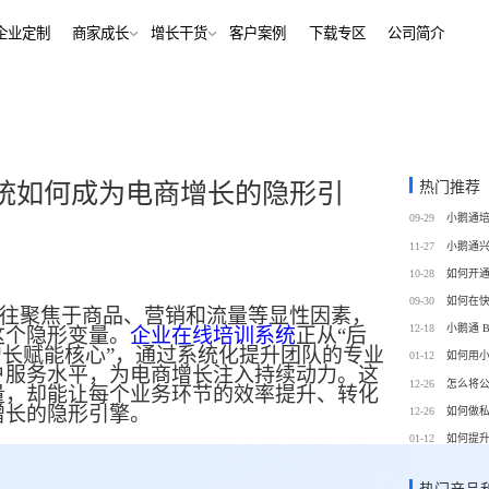
解决方案
企业定制
商家成长
增长干货
客户案例
下
行业报告
老鲍对话标杆客户
经行业
培训机构
行业资讯
增长干货
、AI+——12000+金融
培训机构私域销转一站式解决
客
私域运营
热门推荐
统如何成为电商增长的隐形引
同选择
号抖音快手工具，流量沉
私域增长利器，助力私域获客/
帮助中心
09-29
转化
训
考培机构
11-27
、用户留存、复购裂变全
考公考研、专升本、出国留学
域带货
数字化运营
10-28
站式解决方案
/私域带货/实时互动工具
经营全链路数据洞察，公域私
09-30
往聚焦于商品、营销和流量等显性因素，
通
12-18
这个隐形变量。
企业在线培训系统
正从
“后
蒙
美业连锁
增长赋能核心”，通过系统化提升团队的专业
01-12
如何用
-营期-家校链路闭环，实现
9 年深耕，为美业定义实时互
户服务水平，为电商增长注入持续动力。这
12-26
怎么将
域新标准
量，却能让每个业务环节的效率提升、转化
增长的隐形引擎。
12-26
如何做
务
政企行业
01-12
如何提
商城
ERP
私域营销解决方案，提供
为政府机构、事业单位、央国
场景私域开店解决方案
针对私域运营的一站式供应链
工具
提供数字化解决方案