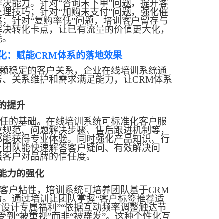
解决能力。针对
“咨询未下单”问题，提升客
理技巧；针对“加购未支付”问题，强化催
；针对“复购率低”问题，培训客户留存与
解决转化卡点，让已有流量的价值更大化，
耗。
化：赋能
CRM体系的落地效果
赖稳定的客户关系，企业在线培训系统通
务、关系维护和需求满足能力，让
CRM体系
的提升
任的基础。在线培训系统可标准化客户服
应规范、问题解决步骤、售后跟进机制等，
都能获得专业体验。同时强化产品知识、行
让团队能快速解答客户疑问、有效解决问
强客户对品牌的信任度。
能力的强化
客户粘性，培训系统可培养团队基于
CRM
力。通过培训让团队掌握“客户标签推荐适
惯设计专属福利”“依据互动频率调整触达节
受到“被重视”而非“被群发”。这种个性化互