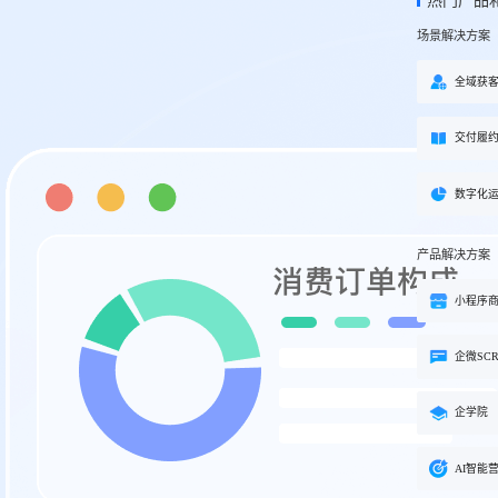
热门产品
方案
场景解决方案
购
私域电商
子
企学院
”新生态模式”，打破传统
私域电商系统，全链路私域增
粉丝，高品质社群运营
企业培训系统，员工培训、考
全域获
决方案
场景解决方案
交付履
业
心理机构
营销
私域互动运营一站式解决
心理咨询机构私域获客、标准
营销就用小鹅通
付与用户留存一站式解决方案
数字化
产品解决方案
小程序
企微SC
企学院
AI智能