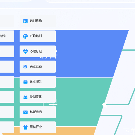
业
培训机构
能培训
兴趣培训
构
心理疗愈
蒙
美业连锁
身
企业服务
业
快消零售
购
私域电商
业
服装行业