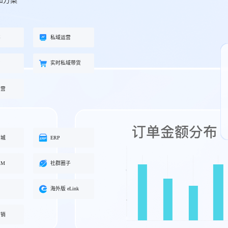
和方案
工具
餐饮行业
海外版 eLink
长解
加盟培育、连锁门店管理、企业商
试全
适配出海场景的全新产品，实现海
客
私域运营
学院一站式解决方案
外经营闭环
约
实时私域带货
化交
运营
商城
ERP
RM
社群圈子
海外版 eLink
营销