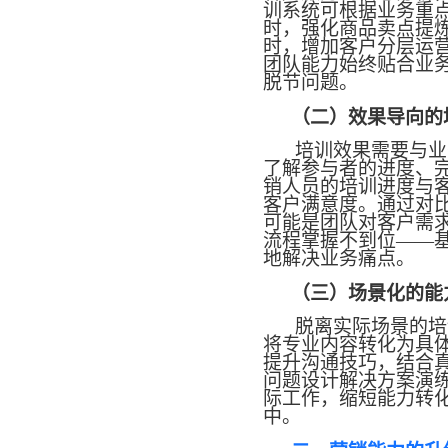
训系统可根据业务重
时，强化商品卖点提
时，增加客户分层运
团队能力始终贴合业
脱节问题。
（二）效果导向的
培训效果需要与业
了解参与者的进度、
销人员的培训进度与
客户满意度。通过对
可能是团队对客户需
流程掌握不到位
——
地解决业务痛点。
（三）场景化的能
脱离实际场景的培
将专业内容转化为具
提升沟通技巧，结合
问题设计解决方案演
际工作，缩短能力转
中。