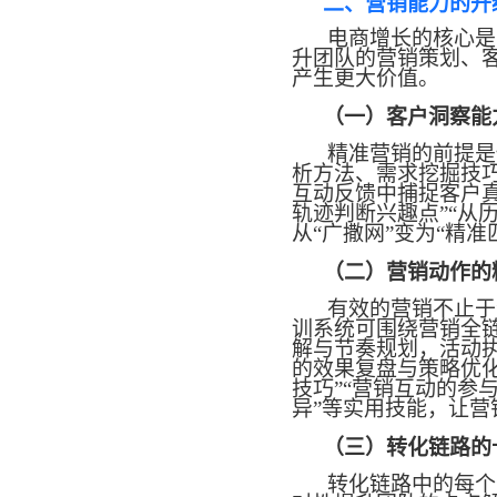
二、营销能力的升
电商增长的核心是
升团队的营销策划、
产生更大价值。
（一）客户洞察能
精准营销的前提是
析方法、需求挖掘技
互动反馈中捕捉客户
轨迹判断兴趣点”“从
从“广撒网”变为“精
（二）营销动作的
有效的营销不止于
训系统可围绕营销全
解与节奏规划，活动
的效果复盘与策略优
技巧”“营销互动的参
异”等实用技能，让营
（三）转化链路的
转化链路中的每个