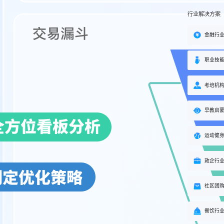
行业解决方案
金融行
职业技
考培机
早教启
运动健
政企行
社区团
餐饮行