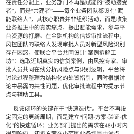
在责任分配上，业务部门不再是赋能的“被动接受
者”，而是“共建者”——每个业务团队都设有“赋
能联络人”，其核心职责并非组织活动，而是收集
业务推进中的真实痛点，提出赋能需求，参与平
台资源的打磨。在金融机构的信贷审批流程中，
风控团队的联络人发现审批人员对新型风险识别
存在困惑，便联合平台共同设计“案例拆解工
坊”：选取近期真实的信贷案例，由风控专家、审
批人员共同在线分析风险点与识别逻辑，平台将
讨论过程整理为结构化的处置指引，同时根据讨
论中暴露的共性问题，优化审批流程中的提示节
点与辅助工具。
反馈闭环的关键在于
“快速迭代”。平台不再设
定固定的更新周期，而是建立“问题-方案-验证-优
化”的快速循环：业务部门提出的需求在48小时内
得到响应，初步方案在小范围业务场景中试点，