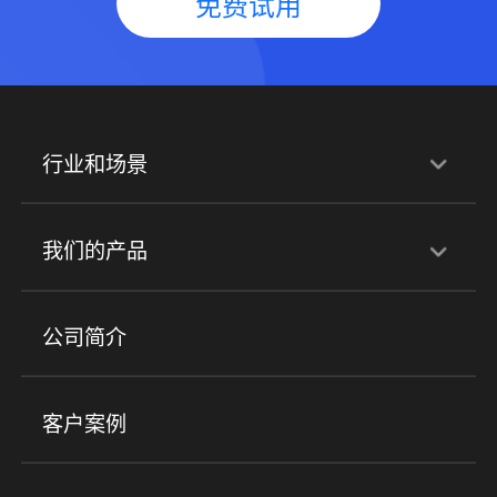
免费试用
行业和场景
行业解决方案
我们的产品
培训机构
职业技能培训
兴趣培训
产品
公司简介
金融行业
政企行业
企业服务
小程序商城
ERP
企微SCRM
美业培训
快消零售
社区团购
客户案例
社群圈子
企学院
海外版eLink
私域电商
餐饮行业
服装行业