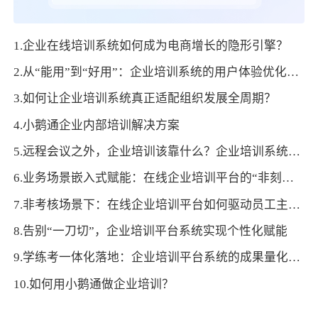
1.企业在线培训系统如何成为电商增长的隐形引擎？
2.从“能用”到“好用”：企业培训系统的用户体验优化逻辑
3.如何让企业培训系统真正适配组织发展全周期？
4.小鹅通企业内部培训解决方案
5.远程会议之外，企业培训该靠什么？企业培训系统是激活组织能力的核心
6.业务场景嵌入式赋能：在线企业培训平台的“非刻意”成长设计
7.非考核场景下：在线企业培训平台如何驱动员工主动参与的底层逻辑
8.告别“一刀切”，企业培训平台系统实现个性化赋能
9.学练考一体化落地：企业培训平台系统的成果量化实操指南
10.如何用小鹅通做企业培训？