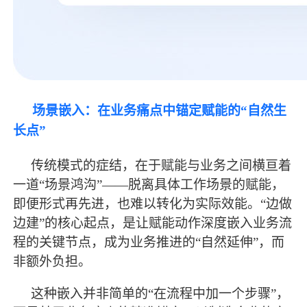
场景嵌入：在业务痛点中锚定赋能的
“自然生
长点”
传统模式的症结，在于赋能与业务之间横亘着
一道
“场景鸿沟”——脱离具体工作场景的赋能，
即便形式再先进，也难以转化为实际效能。“边做
边建”的核心起点，是让赋能动作深度嵌入业务流
程的关键节点，成为业务推进的“自然延伸”，而
非额外负担。
这种嵌入并非简单的
“在流程中加一个步骤”，