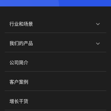
行业和场景
行业解决方案
我们的产品
培训机构
职业技能培训
兴趣培训
产品
公司简介
金融行业
政企行业
企业服务
小程序商城
ERP
企微SCRM
美业培训
快消零售
社区团购
客户案例
社群圈子
企学院
海外版eLink
私域电商
餐饮行业
服装行业
心理机构
增长干货