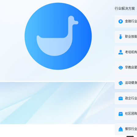
行业解决方案
金融行
职业技
考培机
早教启
运动健
政企行
社区团
餐饮行