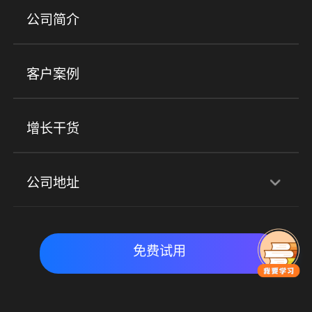
产品
公司简介
金融行业
政企行业
企业服务
小程序商城
ERP
企微SCRM
美业培训
快消零售
社区团购
客户案例
社群圈子
企学院
海外版eLink
私域电商
餐饮行业
服装行业
心理机构
增长干货
场景
公司地址
全域获客
私域运营
交付履约
深圳总部：深圳市南山区粤海街道科兴科学园D3栋7楼
实时私域带货
数字化运营
免费试用
北京地址：北京市朝阳区朝外大街乙6号23层