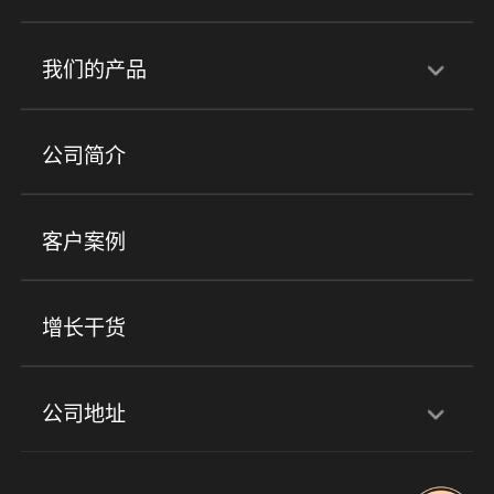
行业解决方案
我们的产品
培训机构
职业技能培训
兴趣培训
产品
公司简介
金融行业
政企行业
企业服务
小程序商城
ERP
企微SCRM
美业培训
快消零售
社区团购
客户案例
社群圈子
企学院
海外版eLink
私域电商
餐饮行业
服装行业
心理机构
增长干货
场景
公司地址
全域获客
私域运营
交付履约
深圳总部：深圳市南山区粤海街道科兴科学园D3栋7楼
实时私域带货
数字化运营