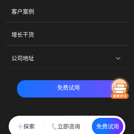
美业培训
快消零售
社区团购
客户案例
社群圈子
企学院
海外版eLink
私域电商
餐饮行业
服装行业
心理机构
增长干货
场景
公司地址
全域获客
私域运营
交付履约
深圳总部：深圳市南山区粤海街道科兴科学园D3栋7楼
实时私域带货
数字化运营
免费试用
北京地址：北京市朝阳区朝外大街乙6号23层
Copyright © 2015-2018 深圳小鹅网络技术有限公司
All Rights Reserved. 粤ICP备15020529号
探索
立即咨询
免费试用
粤公网安备 44030502002037号