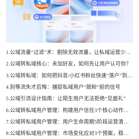
1.公域流量“过滤”术：剔除无效流量，让私域运营少走弯路
2.公域转私域核心：未加好友，如何先让用户认可你？
3.公域转私域：如何把抖音/小红书粉丝快速“落户”到私域商城？
4.别等流失才后悔：捕捉私域用户“脱粉”前的信号
5.公域引流设计指南：让陌生用户无法拒绝“见面礼”
6.公域转私域用户管理：构建用户信任3个核心动作，破解私域转化卡点
7.公域转私域用户管理：用户生命周期5阶段运营清单，直接套用提价值
8.公域转私域用户管理：市场变化应对3个预案，稳定私域运营效果