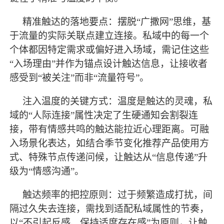
精准触达的落地要点：摆脱
“广撒网”思维，基
于流量的实际关联点建立连接。私域中的每一个
个体都因特定需求或偏好进入场域，需记住这些
“入场理由”并作为锚点设计触达信息，让接收者
感受到“被关注”而非“流量符号”。
注入温度的关键方式：温度是触达的灵魂，私
域的
“人际连接”属性决定了生硬通知会割裂连
接，带有情感共鸣的触达能拉近心理距离。可融
入场景化表达，如结合季节变化推荐产品使用方
式、特殊节点传递问候，让触达从“信息传递”升
级为“情感沟通”。
触达频率的把控原则：过于频繁造成打扰，间
隔过久失去连接，需找到适配私域属性的节奏，
以
“不引起反感、保持适度存在感”为原则，让触