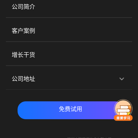
产品
公司简介
金融行业
政企行业
企业服务
小程序商城
ERP
企微SCRM
美业培训
快消零售
社区团购
客户案例
社群圈子
企学院
海外版eLink
私域电商
餐饮行业
服装行业
心理机构
增长干货
场景
公司地址
全域获客
私域运营
交付履约
深圳总部：深圳市南山区粤海街道科兴科学园D3栋7楼
实时私域带货
数字化运营
免费试用
北京地址：北京市朝阳区朝外大街乙6号23层