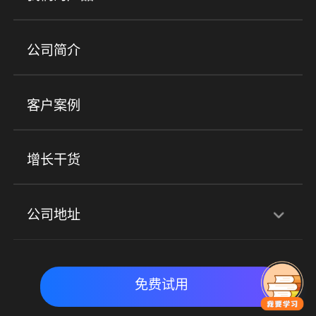
培训机构
职业技能培训
兴趣培训
产品
公司简介
金融行业
政企行业
企业服务
小程序商城
ERP
企微SCRM
美业培训
快消零售
社区团购
客户案例
社群圈子
企学院
海外版eLink
私域电商
餐饮行业
服装行业
心理机构
增长干货
场景
公司地址
全域获客
私域运营
交付履约
深圳总部：深圳市南山区粤海街道科兴科学园D3栋7楼
实时私域带货
数字化运营
免费试用
北京地址：北京市朝阳区朝外大街乙6号23层