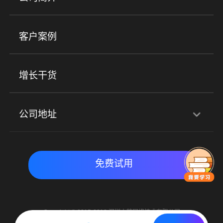
小程序商城
ERP
企微SCRM
美业培训
快消零售
社区团购
客户案例
社群圈子
企学院
海外版eLink
私域电商
餐饮行业
服装行业
心理机构
增长干货
场景
公司地址
全域获客
私域运营
交付履约
深圳总部：深圳市南山区粤海街道科兴科学园D3栋7楼
实时私域带货
数字化运营
免费试用
北京地址：北京市朝阳区朝外大街乙6号23层
Copyright © 2015-2018 深圳小鹅网络技术有限公司
All Rights Reserved. 粤ICP备15020529号