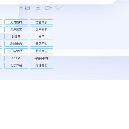
交付履约
防盗体系
用户运营
客户画像
训练营
圈子
私域电商
社区团购
门店管理
私域运营
SCRM
分销小程序
会话存档
海外营销