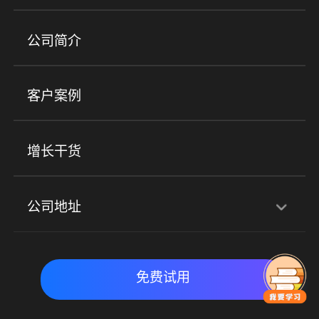
培训机构
职业技能培训
兴趣培训
产品
公司简介
金融行业
政企行业
企业服务
小程序商城
ERP
企微SCRM
美业培训
快消零售
社区团购
客户案例
社群圈子
企学院
海外版eLink
私域电商
餐饮行业
服装行业
心理机构
增长干货
场景
公司地址
全域获客
私域运营
交付履约
深圳总部：深圳市南山区粤海街道科兴科学园D3栋7楼
实时私域带货
数字化运营
免费试用
北京地址：北京市朝阳区朝外大街乙6号23层