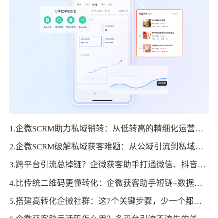
1.企微SCRM助力私域销转：从低转高的精细化运营路径
2.企微SCRM破解私域获客难题：从公域引流到私域沉淀的全流程方案
3.跨平台引流总掉链？企微获客助手打通微信、抖音、官网转化通路
4.比传统二维码更懂转化：企微获客助手短链+数据看板，打通投放-运营闭环
5.搭建高转化企微社群：这7个关键步骤，少一个都不行