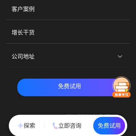
美业培训
快消零售
社区团购
客户案例
社群圈子
企学院
海外版eLink
私域电商
餐饮行业
服装行业
心理机构
增长干货
场景
公司地址
全域获客
私域运营
交付履约
深圳总部：深圳市南山区粤海街道科兴科学园D3栋7楼
实时私域带货
数字化运营
免费试用
北京地址：北京市朝阳区朝外大街乙6号23层
Copyright © 2015-2018 深圳小鹅网络技术有限公司
All Rights Reserved. 粤ICP备15020529号
探索
立即咨询
免费试用
粤公网安备 44030502002037号