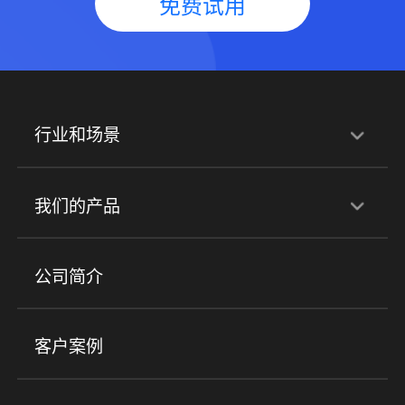
免费试用
行业和场景
行业解决方案
我们的产品
培训机构
职业技能培训
兴趣培训
产品
公司简介
金融行业
政企行业
企业服务
小程序商城
ERP
企微SCRM
美业培训
快消零售
社区团购
客户案例
社群圈子
企学院
海外版eLink
私域电商
餐饮行业
服装行业