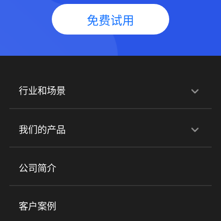
免费试用
行业和场景
行业解决方案
我们的产品
培训机构
职业技能培训
兴趣培训
产品
公司简介
金融行业
政企行业
企业服务
小程序商城
ERP
企微SCRM
美业培训
快消零售
社区团购
客户案例
社群圈子
企学院
海外版eLink
私域电商
餐饮行业
服装行业