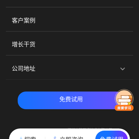
小程序商城
ERP
企微SCRM
美业培训
快消零售
社区团购
客户案例
社群圈子
企学院
海外版eLink
私域电商
餐饮行业
服装行业
心理机构
增长干货
场景
公司地址
全域获客
私域运营
交付履约
深圳总部：深圳市南山区粤海街道科兴科学园D3栋7楼
实时私域带货
数字化运营
免费试用
北京地址：北京市朝阳区朝外大街乙6号23层
Copyright © 2015-2018 深圳小鹅网络技术有限公司
All Rights Reserved. 粤ICP备15020529号