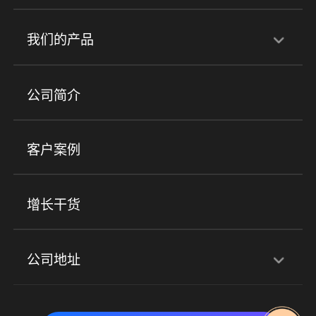
行业解决方案
我们的产品
培训机构
职业技能培训
兴趣培训
产品
公司简介
金融行业
政企行业
企业服务
小程序商城
ERP
企微SCRM
美业培训
快消零售
社区团购
客户案例
社群圈子
企学院
海外版eLink
私域电商
餐饮行业
服装行业
心理机构
增长干货
场景
公司地址
全域获客
私域运营
交付履约
深圳总部：深圳市南山区粤海街道科兴科学园D3栋7楼
实时私域带货
数字化运营