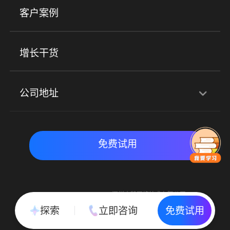
客户案例
社群圈子
企学院
海外版eLink
私域电商
餐饮行业
服装行业
心理机构
增长干货
场景
公司地址
全域获客
私域运营
交付履约
深圳总部：深圳市南山区粤海街道科兴科学园D3栋7楼
实时私域带货
数字化运营
免费试用
北京地址：北京市朝阳区朝外大街乙6号23层
Copyright © 2015-2018 深圳小鹅网络技术有限公司
All Rights Reserved. 粤ICP备15020529号
探索
立即咨询
免费试用
粤公网安备 44030502002037号