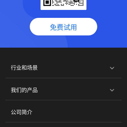
免费试用
行业和场景
行业解决方案
我们的产品
培训机构
职业技能培训
兴趣培训
产品
公司简介
金融行业
政企行业
企业服务
小程序商城
ERP
企微SCRM
美业培训
快消零售
社区团购