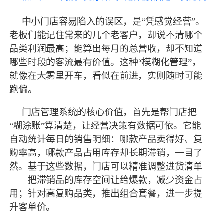
中小门店容易陷入的误区，是
“凭感觉经营”。
老板们能记住常来的几个老客户，却说不清哪个
品类利润
最
高；能算出每月的总营收，却不知道
哪些时段的客流
最
有价值。这种
“模糊化管理”，
就像在大雾里开车，看似在前进，实则随时可能
跑偏。
门店管理系统的核心价值，首先是帮门店把
“糊涂账”算清楚，让经营决策有数据可依。它能
自动统计每日的销售明细：哪款产品卖得好、复
购率高，哪款产品占用库存却长期滞销，一目了
然。基于这些数据，门店可以精准调整进货清单
——把滞销品的库存空间让给爆款，减少资金占
用；针对高复购品类，推出组合套餐，进一步提
升客单价。