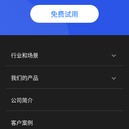
免费试用
行业和场景
行业解决方案
我们的产品
培训机构
职业技能培训
兴趣培训
产品
公司简介
金融行业
政企行业
企业服务
小程序商城
ERP
企微SCRM
美业培训
快消零售
社区团购
客户案例
社群圈子
企学院
海外版eLink