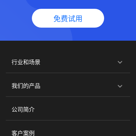
免费试用
行业和场景
行业解决方案
我们的产品
培训机构
职业技能培训
兴趣培训
产品
公司简介
金融行业
政企行业
企业服务
小程序商城
ERP
企微SCRM
美业培训
快消零售
社区团购
客户案例
社群圈子
企学院
海外版eLink