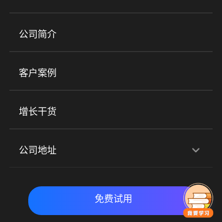
培训机构
职业技能培训
兴趣培训
产品
公司简介
金融行业
政企行业
企业服务
小程序商城
ERP
企微SCRM
美业培训
快消零售
社区团购
客户案例
社群圈子
企学院
海外版eLink
私域电商
餐饮行业
服装行业
心理机构
增长干货
场景
公司地址
全域获客
私域运营
交付履约
深圳总部：深圳市南山区粤海街道科兴科学园D3栋7楼
实时私域带货
数字化运营
免费试用
北京地址：北京市朝阳区朝外大街乙6号23层