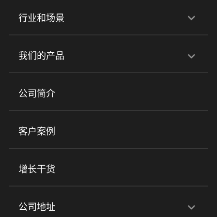
行业和场景
行业解决方案
我们的产品
培训机构
职业技能培训
兴趣培训
产品
公司简介
金融行业
政企行业
企业服务
小程序商城
ERP
企微SCRM
美业培训
快消零售
社区团购
客户案例
社群圈子
企学院
海外版eLink
私域电商
餐饮行业
服装行业
心理机构
增长干货
场景
公司地址