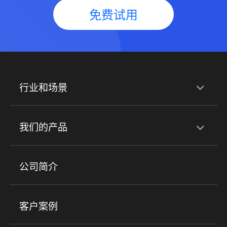
免费试用
行业和场景
行业解决方案
我们的产品
培训机构
职业技能培训
兴趣培训
产品
公司简介
金融行业
政企行业
企业服务
小程序商城
ERP
企微SCRM
美业培训
快消零售
社区团购
客户案例
社群圈子
企学院
海外版eLink
私域电商
餐饮行业
服装行业