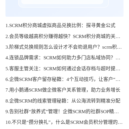
1.SCRM积分商城虚拟商品兑换比例：探寻黄金公式
2.会员等级越高积分赚得越快？SCRM积分商城的关联策略太懂用户
3.阶梯式兑换规则怎么设计才不会劝退用户？scrm积分商城有技巧
4.连锁品牌需求：SCRM如何助力多门店私域协同？数据打通与运营同步方案
5.客服主管关注：SCRM如何通过会话存档与超时提醒，提升客户服务质量？
6.企微SCRM客户留存秘籍：4个互动技巧，让客户“不删你”
7.用小鹅通SCRM做企微客户关系管理，助力业务增长
8.企微SCRM的线索管理秘籍：从公海流转到精准分配
9.告别社群“放养式”管理！企微SCRM的社群SOP精细化运营指南
10.不只是“攒分换礼”，什么是SCRM会员积分管理的深层价值？