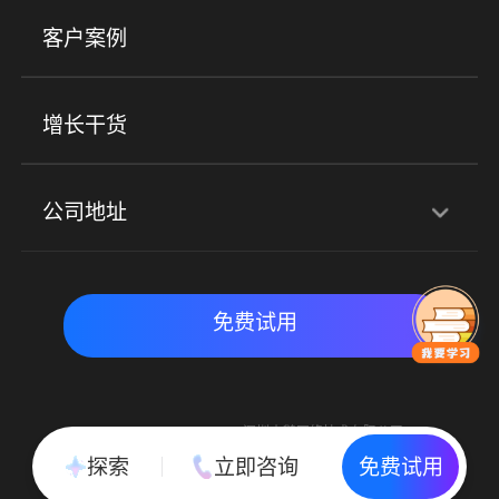
美业培训
快消零售
社区团购
客户案例
社群圈子
企学院
海外版eLink
私域电商
餐饮行业
服装行业
心理机构
增长干货
场景
公司地址
全域获客
私域运营
交付履约
深圳总部：深圳市南山区粤海街道科兴科学园D3栋7楼
实时私域带货
数字化运营
免费试用
北京地址：北京市朝阳区朝外大街乙6号23层
Copyright © 2015-2018 深圳小鹅网络技术有限公司
All Rights Reserved. 粤ICP备15020529号
探索
立即咨询
免费试用
粤公网安备 44030502002037号