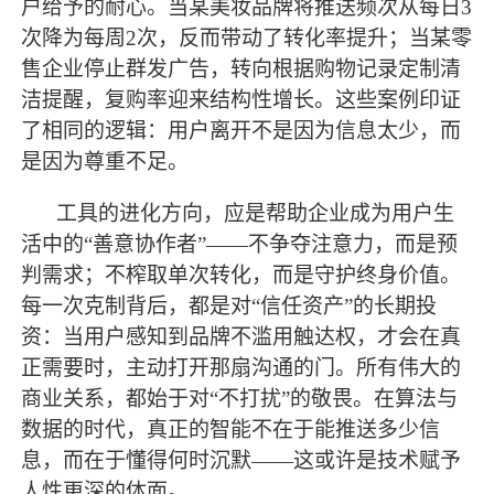
户给予的耐心。当某美妆品牌将推送频次从每日
3
次降为每周2次，反而带动了转化率提升；当某零
售企业停止群发广告，转向根据购物记录定制清
洁提醒，复购率迎来结构性增长。这些案例印证
了相同的逻辑：用户离开不是因为信息太少，而
是因为尊重不足。
工具的进化方向，应是帮助企业成为用户生
活中的
“善意协作者”——不争夺注意力，而是预
判需求；不榨取单次转化，而是守护终身价值。
每一次克制背后，都是对“信任资产”的长期投
资：当用户感知到品牌不滥用触达权，才会在真
正需要时，主动打开那扇沟通的门。所有伟大的
商业关系，都始于对“不打扰”的敬畏。在算法与
数据的时代，真正的智能不在于能推送多少信
息，而在于懂得何时沉默——这或许是技术赋予
人性更深的体面。