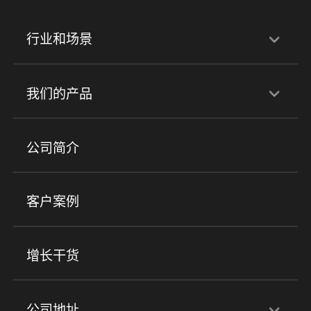
行业和场景
行业解决方案
我们的产品
培训机构
职业技能培训
兴趣培训
产品
公司简介
金融行业
政企行业
企业服务
小程序商城
ERP
企微SCRM
美业培训
快消零售
社区团购
客户案例
社群圈子
企学院
海外版eLink
私域电商
餐饮行业
服装行业
心理机构
增长干货
场景
公司地址