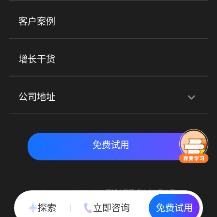
小程序商城
ERP
企微SCRM
美业培训
快消零售
社区团购
客户案例
社群圈子
企学院
海外版eLink
私域电商
餐饮行业
服装行业
心理机构
增长干货
场景
公司地址
全域获客
私域运营
交付履约
深圳总部：深圳市南山区粤海街道科兴科学园D3栋7楼
实时私域带货
数字化运营
免费试用
北京地址：北京市朝阳区朝外大街乙6号23层
Copyright © 2015-2018 深圳小鹅网络技术有限公司
All Rights Reserved. 粤ICP备15020529号
探索
立即咨询
免费试用
粤公网安备 44030502002037号