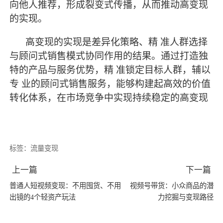
向他人推荐，形成裂变式传播，从而推动高变现
的实现。
高变现的实现是差异化策略、精
准人群选择
与顾问式销售模式协同作用的结果。通过打造独
特的产品与服务优势，精
准锁定目标人群，辅以
专
业的顾问式销售服务，能够构建起高效的价值
转化体系，在市场竞争中实现持续稳定的高变现
标签：
流量变现
上一篇
下一篇
普通人短视频变现：不用囤货、不用
视频号带货：小众商品的潜
出镜的4个轻资产玩法
力挖掘与变现路径