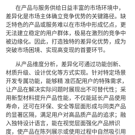
在产品与服务供给日益丰富的市场环境中，
差异化是市场主体确立竞争优势的关键路径。缺
乏特色的产品或服务难以在市场中形成忆点，更
无法建立稳定的用户群体，极易在激烈的竞争中
被边缘化。因此，打造独特的差异化优势，成为
突破市场困境、实现高变现的首要环节。
从产品维度分析，差异化可通过功能创新、
材质升级、设计优化等方式实现。针对特定场景
开发专属功能，能够精
准匹配用户的特殊需求，
让产品在解决实际问题时展现出不可替代性；采
用新型材料提升产品性能，不仅能延长产品使用
寿命，还可在环保、安全等层面形成与同类产品
的显著区隔，满足用户对高品质产品的追求；融
入独特设计语言，能在视觉层面强化产品辨识
度，使产品在陈列展示或使用过程中自然吸引用