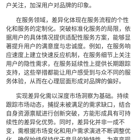
户关注，加深用户对品牌的印象。
在服务领域，差异化体现在服务流程的个性
化和服务的定制化。突破标准化服务的局限，依
据用户的具体情况提供适配性服务方案，能够显
著提升用户的满意度与忠诚度。例如，在服务响
应速度上建立快速反应机制，在服务细节上关注
用户的隐性需求，在服务延续性上提供长期跟踪
支持，这些举措都能让用户感受到与众不同的服
务体验，从而在心理层面形成对品牌的偏好。
实现差异化需以深度市场洞察为基础。持续
跟踪市场动态，捕捉未被满足的需求缺口，结合
自身资源禀赋进行创新突破，方能形成具有可持
续性的差异化优势。同时，差异化并非一成不
变，需根据市场变化和用户需求演进不断调整优
化，确保始终保持优于竞品的独特性，为高变现