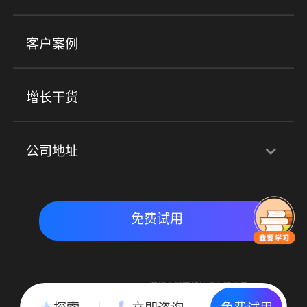
小程序商城
ERP
企微SCRM
美业培训
快消零售
社区团购
客户案例
社群圈子
企学院
海外版eLink
私域电商
餐饮行业
服装行业
心理机构
增长干货
场景
公司地址
全域获客
私域运营
交付履约
深圳总部：深圳市南山区粤海街道科兴科学园D3栋7楼
实时私域带货
数字化运营
免费试用
北京地址：北京市朝阳区朝外大街乙6号23层
Copyright © 2015-2018 深圳小鹅网络技术有限公司
All Rights Reserved. 粤ICP备15020529号