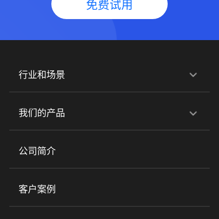
免费试用
行业和场景
行业解决方案
我们的产品
培训机构
职业技能培训
兴趣培训
产品
公司简介
金融行业
政企行业
企业服务
小程序商城
ERP
企微SCRM
美业培训
快消零售
社区团购
客户案例
社群圈子
企学院
海外版eLink
私域电商
餐饮行业
服装行业