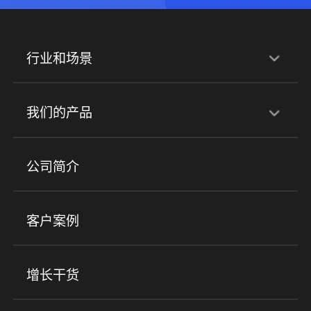
行业和场景
行业解决方案
我们的产品
培训机构
职业技能培训
兴趣培训
产品
公司简介
金融行业
政企行业
企业服务
小程序商城
ERP
企微SCRM
美业培训
快消零售
社区团购
客户案例
社群圈子
企学院
海外版eLink
私域电商
餐饮行业
服装行业
心理机构
增长干货