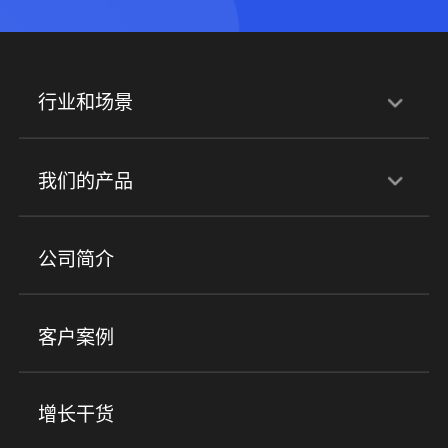
行业和场景
行业解决方案
我们的产品
培训机构
职业技能培训
兴趣培训
产品
公司简介
金融行业
政企行业
企业服务
小程序商城
ERP
企微SCRM
美业培训
快消零售
社区团购
客户案例
社群圈子
企学院
海外版eLink
私域电商
餐饮行业
服装行业
心理机构
增长干货