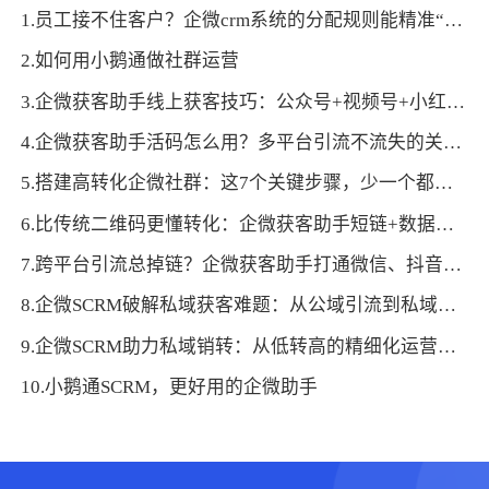
1.员工接不住客户？企微crm系统的分配规则能精准“配对”
2.如何用小鹅通做社群运营
3.企微获客助手线上获客技巧：公众号+视频号+小红书联动引流
4.企微获客助手活码怎么用？多平台引流不流失的关键玩法
5.搭建高转化企微社群：这7个关键步骤，少一个都不行
6.比传统二维码更懂转化：企微获客助手短链+数据看板，打通投放-运营闭环
7.跨平台引流总掉链？企微获客助手打通微信、抖音、官网转化通路
8.企微SCRM破解私域获客难题：从公域引流到私域沉淀的全流程方案
9.企微SCRM助力私域销转：从低转高的精细化运营路径
10.小鹅通SCRM，更好用的企微助手